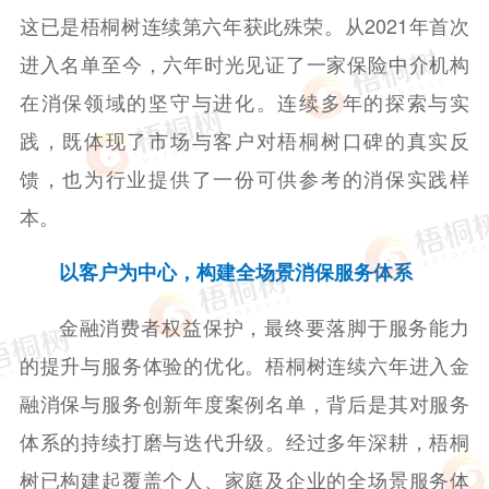
费
这已是梧桐树连续第六年获此殊荣。从2021年首次
便
捷
进入名单至今，六年时光见证了一家保险中介机构
性
与
在消保领域的坚守与进化。连续多年的探索与实
服
务
践，既体现了市场与客户对梧桐树口碑的真实反
体
验
馈，也为行业提供了一份可供参考的消保实践样
本。
以客户为中心，构建全场景消保服务体系
金融消费者权益保护，最终要落脚于服务能力
的提升与服务体验的优化。梧桐树连续六年进入金
融消保与服务创新年度案例名单，背后是其对服务
体系的持续打磨与迭代升级。经过多年深耕，梧桐
树已构建起覆盖个人、家庭及企业的全场景服务体