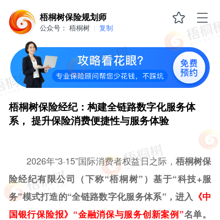
梧
梧桐树保险规划师
桐
公众号：
梧桐树
|
复制
树
保
险
经
纪：
构
建
全
链
梧桐树保险经纪：构建全链路数字化服务体
路
系， 提升保险消费便捷性与服务体验
数
字
化
服
务
2026年“3·15”国际消费者权益日之际，
梧桐树保
体
系，
险经纪有限公司（下称“梧桐树”）基于“科技+服
提
升
务”模式打造的“全链路数字化服务体系”，进入
《中
保
险
国银行保险报》“金融消保与服务创新案例”
名单。
消