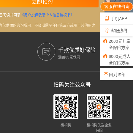
立即预约
已阅读并同意
《用户投保敏感个人信息授权书》
手机APP
信息仅供预约咨询所用，不会泄露至任何第三方或用于其他用途
客服热线
2000元儿童
全保险方案
千款优质好保险
6000元成人
涵盖83家保司
全保险方案
回到顶部
扫码关注公众号
梧桐树
梧桐树优选企业
保险