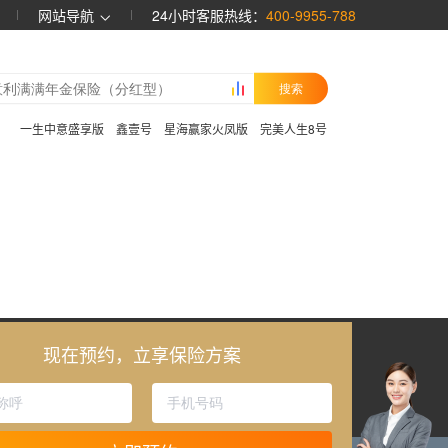
网站导航
24小时客服热线：
400-9955-788
搜索
：
一生中意盛享版
鑫壹号
星海赢家火凤版
完美人生8号
现在预约，立享保险方案