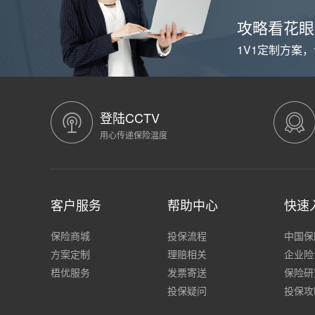
攻略看花眼
1V1定制方案
登陆CCTV
用心传递保险温度
客户服务
帮助中心
快速
保险商城
投保流程
中国保
方案定制
理赔相关
企业险
梧优服务
发票寄送
保险研
投保疑问
投保攻