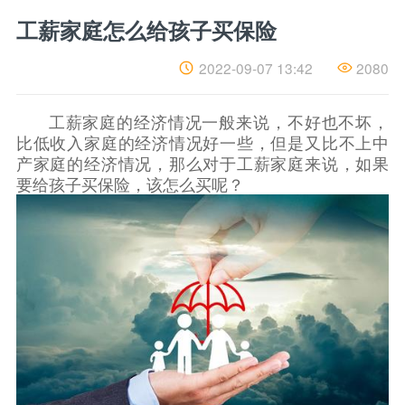
工薪家庭怎么给孩子买保险
工
薪
家
2022-09-07 13:42
2080
庭
怎
么
工薪家庭的经济情况一般来说，不好也不坏，
给
孩
比低收入家庭的经济情况好一些，但是又比不上中
子
产家庭的经济情况，那么对于工薪家庭来说，如果
买
要给孩子买保险，该怎么买呢？
保
险