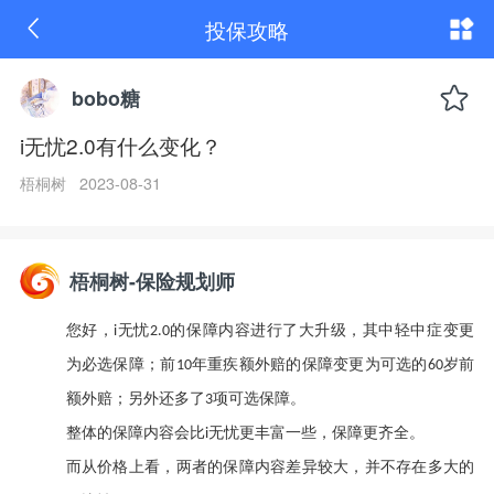
i
投保攻略
无
忧
2.0
有
bobo糖
什
么
i无忧2.0有什么变化？
变
化？
梧桐树 2023-08-31
梧桐树-保险规划师
您好，
无忧
的保障内容进行了大升级，其中轻中症变更
i
2.0
为必选保障；前
年重疾额外赔的保障变更为可选的
岁前
10
60
额外赔；另外还多了
项可选保障。
3
整体的保障内容会比
无忧更丰富一些，保障更齐全。
i
而从价格上看，两者的保障内容差异较大，并不存在多大的