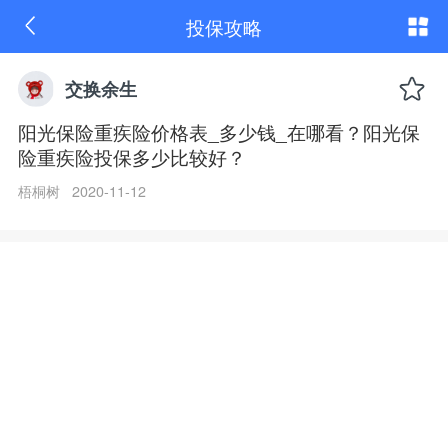
阳
投保攻略
光
保
险
重
交换余生
疾
险
阳光保险重疾险价格表_多少钱_在哪看？阳光保
价
险重疾险投保多少比较好？
格
表
_
梧桐树 2020-11-12
多
少
钱
_
在
哪
看？
阳
光
保
险
重
疾
险