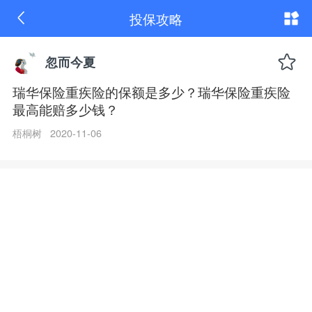
瑞
投保攻略
华
保
险
重
忽而今夏
疾
险
瑞华保险重疾险的保额是多少？瑞华保险重疾险
的
最高能赔多少钱？
保
额
是
梧桐树 2020-11-06
多
少？
瑞
华
保
险
重
疾
险
最
高
能
赔
多