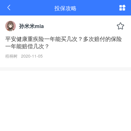
平
投保攻略
安
健
康
重
孙米米mia
疾
险
平安健康重疾险一年能买几次？多次赔付的保险
一
一年能赔偿几次？
年
能
买
梧桐树 2020-11-05
几
次？
多
次
赔
付
的
保
险
一
年
能
赔
偿