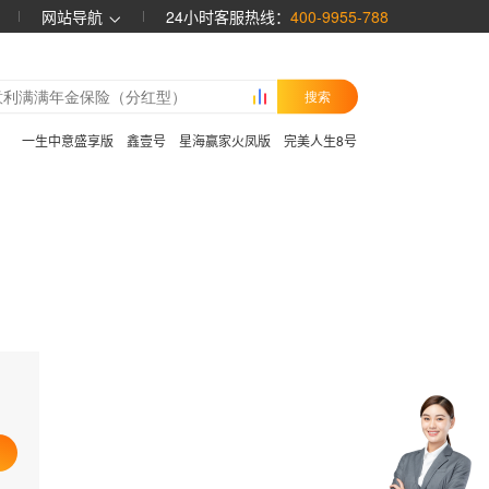
网站导航
24小时客服热线：
400-9955-788
搜索
：
一生中意盛享版
鑫壹号
星海赢家火凤版
完美人生8号