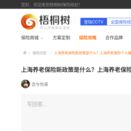
您好，欢迎来到梧桐树保险经纪！
登陆CCTV
全国保险经
保险商城
方案定制
保险攻略
合作品牌
上
保险问答
上海养老保险新政策是什么？上海养老保险个人
海
养
老
上海养老保险新政策是什么？上海养老保
保
险
新
念兮勿语
政
策
是
什
写回答...
么？
上
海
养
老