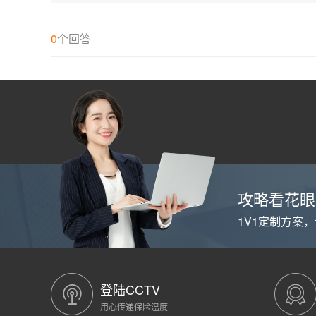
保
险
个
0
个回答
人
缴
纳
比
例
基
数
是
多
少？
攻略看花眼
1V1定制方案
登陆CCTV
用心传递保险温度