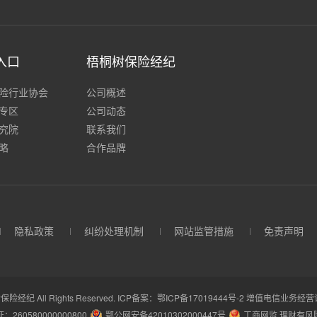
入口
梧桐树保险经纪
险行业协会
公司概述
专区
公司动态
究院
联系我们
略
合作品牌
隐私政策
纠纷处理机制
网站监管措施
免责声明
保险经纪 All Rights Reserved.
ICP备案：鄂ICP备17019444号-2
增值电信业务经营许可
260580000000800
鄂公网安备42010302000447号
工商网监 理财有风