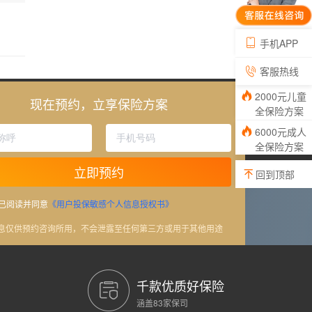
手机APP
客服热线
2000元儿童
现在预约，立享保险方案
全保险方案
6000元成人
全保险方案
立即预约
回到顶部
已阅读并同意
《用户投保敏感个人信息授权书》
信息仅供预约咨询所用，不会泄露至任何第三方或用于其他用途
千款优质好保险
涵盖83家保司