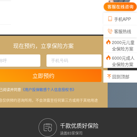
手机APP
客服热线
2000元儿童
现在预约，立享保险方案
全保险方案
6000元成人
全保险方案
立即预约
回到顶部
已阅读并同意
《用户投保敏感个人信息授权书》
信息仅供预约咨询所用，不会泄露至任何第三方或用于其他用途
千款优质好保险
涵盖83家保司