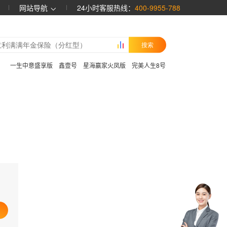
网站导航
24小时客服热线：
400-9955-788
搜索
：
一生中意盛享版
鑫壹号
星海赢家火凤版
完美人生8号