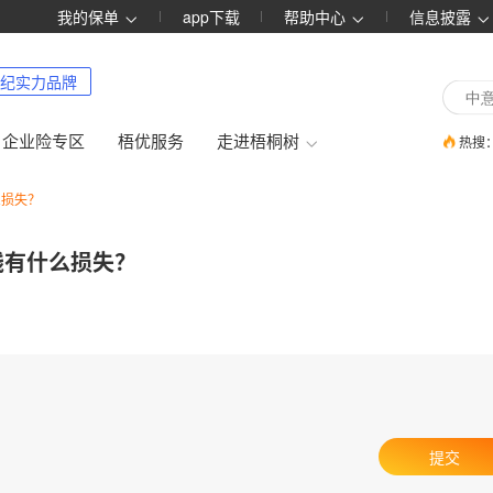
我的保单
app下载
帮助中心
信息披露
纪实力品牌
企业险专区
梧优服务
走进梧桐树
热搜
么损失？
钱有什么损失？
提交