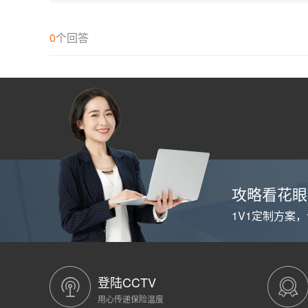
少
钱
有
0
个回答
什
么
损
失？
攻略看花眼
1V1定制方案
登陆CCTV
用心传递保险温度