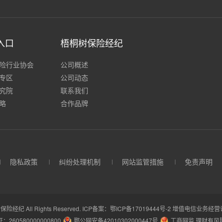
入口
梧桐树保险经纪
险行业协会
公司概述
专区
公司动态
究院
联系我们
略
合作品牌
隐私政策
纠纷处理机制
网站监管措施
免责声明
保险经纪 All Rights Reserved.
ICP备案：鄂ICP备17019444号-2
增值电信业务经营许可
260580000000800
鄂公网安备42010302000447号
工商网监 理财有风