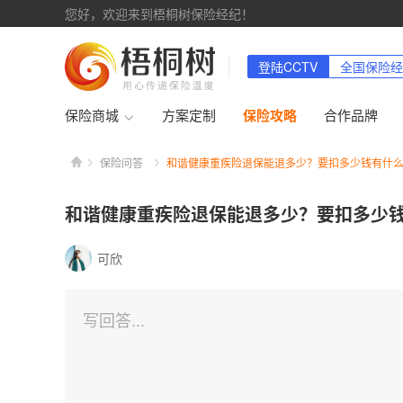
您好，欢迎来到梧桐树保险经纪！
登陆CCTV
全国保险经
保险商城
方案定制
保险攻略
合作品牌
和
保险问答
和谐健康重疾险退保能退多少？要扣多少钱有什
谐
健
康
和谐健康重疾险退保能退多少？要扣多少
重
疾
险
可欣
退
保
能
退
写回答...
多
少？
要
扣
多