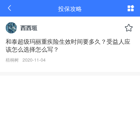
和
投保攻略
泰
超
级
玛
西西垣
丽
重
和泰超级玛丽重疾险生效时间要多久？受益人应
疾
该怎么选择怎么写？
险
生
效
梧桐树 2020-11-04
时
间
要
多
久？
受
益
人
应
该
怎
么
选
择