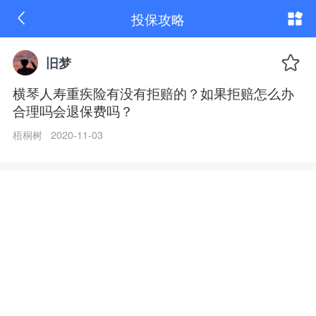
横
投保攻略
琴
人
寿
重
旧梦
疾
险
横琴人寿重疾险有没有拒赔的？如果拒赔怎么办
有
合理吗会退保费吗？
没
有
拒
梧桐树 2020-11-03
赔
的？
如
果
拒
赔
怎
么
办
合
理
吗
会
退