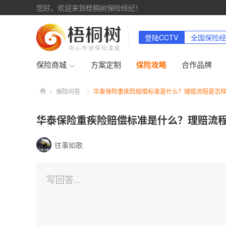
您好，欢迎来到梧桐树保险经纪！
登陆CCTV
全国保险经
保险商城
方案定制
保险攻略
合作品牌
华
保险问答
华泰保险重疾险赔偿标准是什么？理赔流程是怎
泰
保
险
华泰保险重疾险赔偿标准是什么？理赔流
重
疾
险
往事如歌
赔
偿
标
准
写回答...
是
什
么？
理
赔