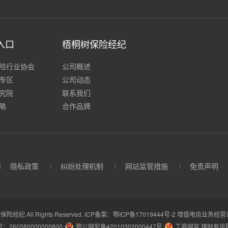
入口
梧桐树保险经纪
险行业协会
公司概述
专区
公司动态
究院
联系我们
略
合作品牌
隐私政策
纠纷处理机制
网站监管措施
免责声明
保险经纪 All Rights Reserved.
ICP备案：鄂ICP备17019444号-2
增值电信业务经营许可
260580000000800
鄂公网安备42010302000447号
工商网监 理财有风