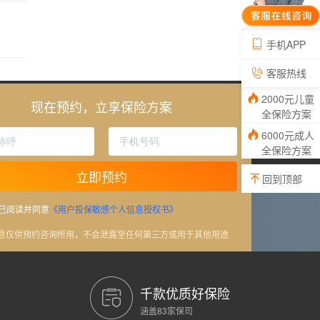
手机APP
客服热线
2000元儿童
现在预约，立享保险方案
全保险方案
6000元成人
全保险方案
立即预约
回到顶部
已阅读并同意
《用户投保敏感个人信息授权书》
信息仅供预约咨询所用，不会泄露至任何第三方或用于其他用途
千款优质好保险
涵盖83家保司