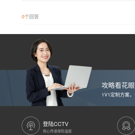
流
程
是
0
个回答
怎
样
的
麻
不
麻
烦？
攻略看花眼
1V1定制方案
登陆CCTV
用心传递保险温度