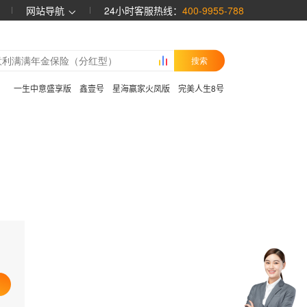
网站导航
24小时客服热线：
400-9955-788
搜索
：
一生中意盛享版
鑫壹号
星海赢家火凤版
完美人生8号