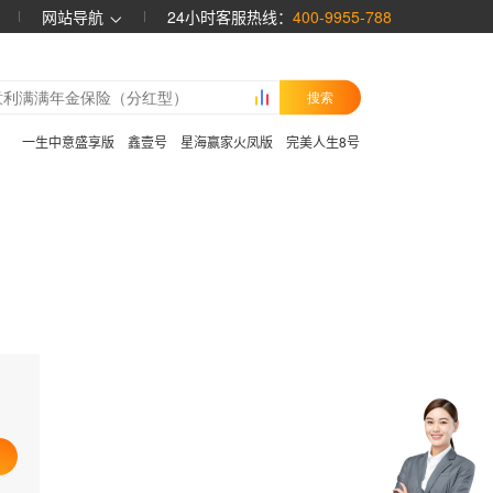
网站导航
24小时客服热线：
400-9955-788
搜索
：
一生中意盛享版
鑫壹号
星海赢家火凤版
完美人生8号