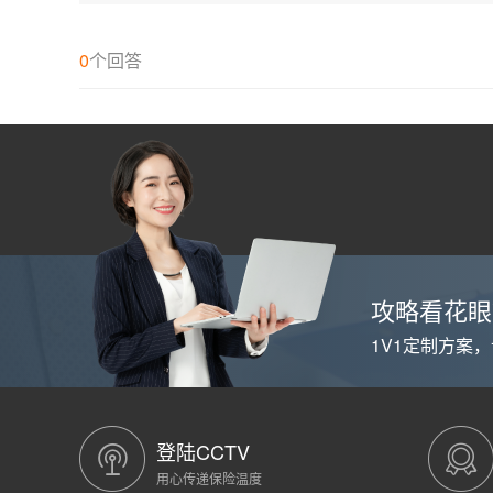
手
续
费
0
个回答
吗
扣
多
少
钱
有
什
么
后
果？
攻略看花眼
1V1定制方案
登陆CCTV
用心传递保险温度