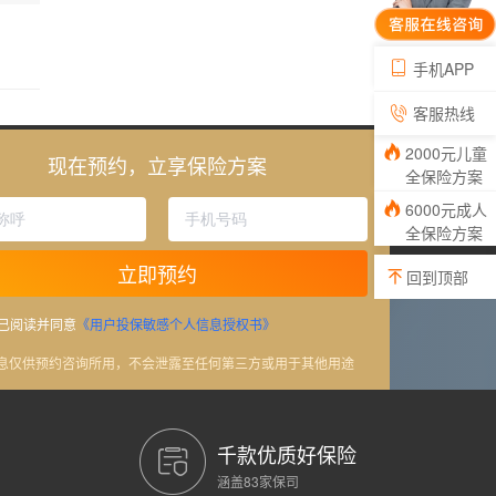
手机APP
客服热线
2000元儿童
现在预约，立享保险方案
全保险方案
6000元成人
全保险方案
立即预约
回到顶部
已阅读并同意
《用户投保敏感个人信息授权书》
信息仅供预约咨询所用，不会泄露至任何第三方或用于其他用途
千款优质好保险
涵盖83家保司