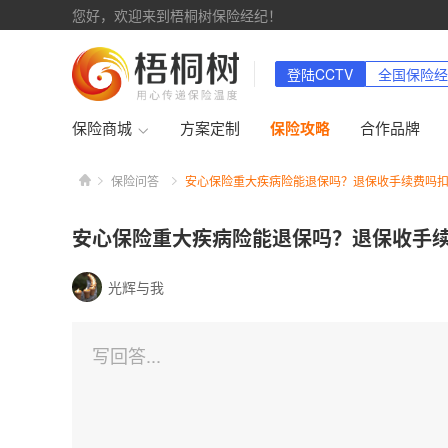
您好，欢迎来到梧桐树保险经纪！
登陆CCTV
全国保险经
保险商城
方案定制
保险攻略
合作品牌
安
保险问答
安心保险重大疾病险能退保吗？退保收手续费吗
心
保
险
安心保险重大疾病险能退保吗？退保收手
重
大
疾
光辉与我
病
险
能
退
写回答...
保
吗？
退
保
收