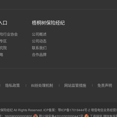
入口
梧桐树保险经纪
险行业协会
公司概述
专区
公司动态
究院
联系我们
略
合作品牌
隐私政策
纠纷处理机制
网站监管措施
免责声明
保险经纪 All Rights Reserved.
ICP备案：鄂ICP备17019444号-2
增值电信业务经营许可
260580000000800
鄂公网安备42010302000447号
工商网监 理财有风