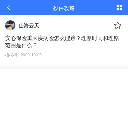
安
投保攻略
心
保
险
重
山海云天
大
疾
安心保险重大疾病险怎么理赔？理赔时间和理赔
病
范围是什么？
险
怎
么
梧桐树 2020-10-29
理
赔？
理
赔
时
间
和
理
赔
范
围
是
什
么？