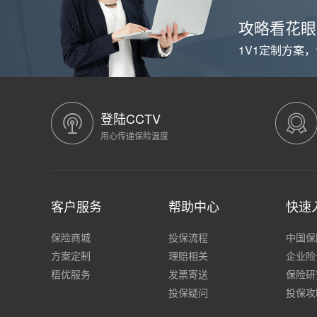
攻略看花眼
1V1定制方案
登陆CCTV
用心传递保险温度
客户服务
帮助中心
快速
保险商城
投保流程
中国保
方案定制
理赔相关
企业险
梧优服务
发票寄送
保险研
投保疑问
投保攻