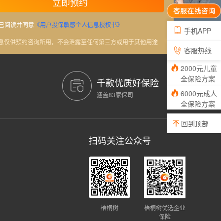
立即预约
已阅读并同意
《用户投保敏感个人信息授权书》
手机APP
信息仅供预约咨询所用，不会泄露至任何第三方或用于其他用途
客服热线
2000元儿童
全保险方案
千款优质好保险
6000元成人
涵盖83家保司
全保险方案
回到顶部
扫码关注公众号
梧桐树
梧桐树优选企业
保险