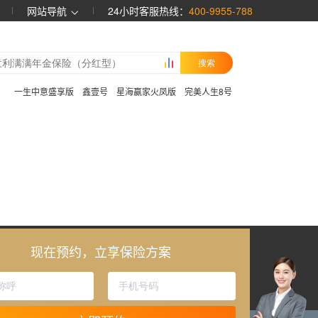
网站导航
24小时客服热线：
400-9955-788
搜索
：
一生中意盛享版
鑫壹号
星海赢家火凤版
完美人生8号
现在预约，立享保险方案