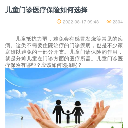
儿童门诊医疗保险如何选择
儿
童
门
2022-08-17 09:48
2304
诊
医
疗
儿童抵抗力弱，难免会有感冒发烧等常见的疾
保
险
病。这类不需要住院治疗的门诊疾病，也是不少家
如
庭难以避免的一部分开支。儿童门诊保险的作用，
何
就是分摊儿童在门诊方面的医疗所需。儿童门诊医
选
疗保险有哪些？应该如何选择呢？
择