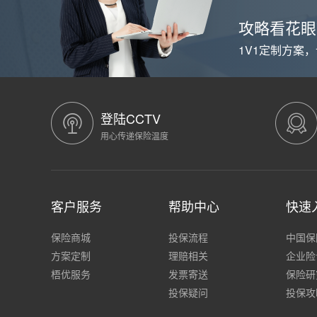
攻略看花眼
1V1定制方案
登陆CCTV
用心传递保险温度
客户服务
帮助中心
快速
保险商城
投保流程
中国保
方案定制
理赔相关
企业险
梧优服务
发票寄送
保险研
投保疑问
投保攻