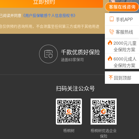
立即预约
已阅读并同意
《用户投保敏感个人信息授权书》
手机APP
信息仅供预约咨询所用，不会泄露至任何第三方或用于其他用途
客服热线
2000元儿童
全保险方案
千款优质好保险
6000元成人
涵盖83家保司
全保险方案
回到顶部
扫码关注公众号
梧桐树
梧桐树优选企业
保险