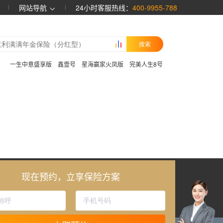
网站导航
24小时客服热线：
400-9955-788
搜索
：
一生中意盛享版
鑫壹号
星海赢家火凤版
完美人生8号
现在预约，立享保险方案