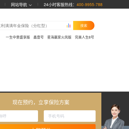
网站导航
24小时客服热线：
400-9955-788
搜索
：
一生中意盛享版
鑫壹号
星海赢家火凤版
完美人生8号
现在预约，立享保险方案