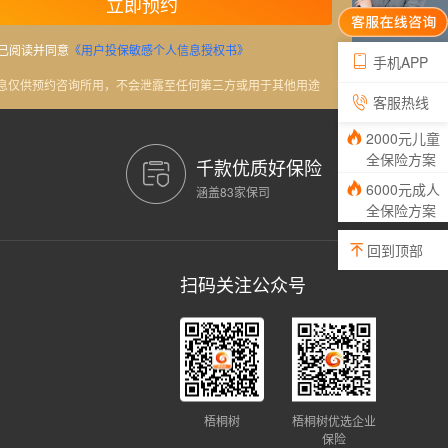
立即预约
已阅读并同意
《用户投保敏感个人信息授权书》
手机APP
信息仅供预约咨询所用，不会泄露至任何第三方或用于其他用途
客服热线
2000元儿童
全保险方案
千款优质好保险
6000元成人
涵盖83家保司
全保险方案
回到顶部
扫码关注公众号
梧桐树
梧桐树优选企业
保险