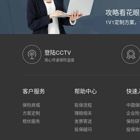
攻略看花眼
1V1定制方案
登陆CCTV
用心传递保险温度
客户服务
帮助中心
快速
保险商城
投保流程
中国保
方案定制
理赔相关
企业险
梧优服务
发票寄送
保险研
投保疑问
投保攻