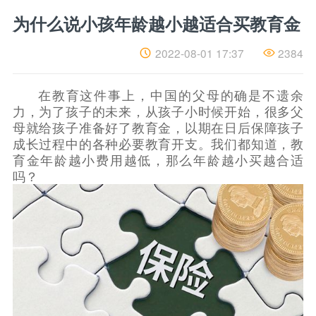
为什么说小孩年龄越小越适合买教育金
为
什
么
2022-08-01 17:37
2384
说
小
孩
在教育这件事上，中国的父母的确是不遗余
年
龄
力，为了孩子的未来，从孩子小时候开始，很多父
越
母就给孩子准备好了教育金，以期在日后保障孩子
小
成长过程中的各种必要教育开支。我们都知道，教
越
育金年龄越小费用越低，那么年龄越小买越合适
适
合
吗？
买
教
育
金